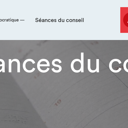
Séances du conseil
mocratique —
ances du c