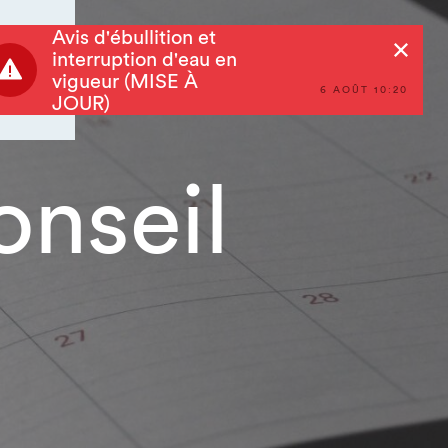
Avis d'ébullition et
Rechercher
interruption d'eau en
vigueur (MISE À
6 AOÛT 10:20
JOUR)
onseil