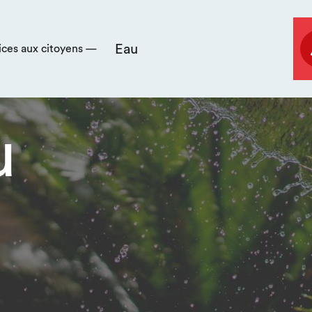
Eau
ices aux citoyens —
u