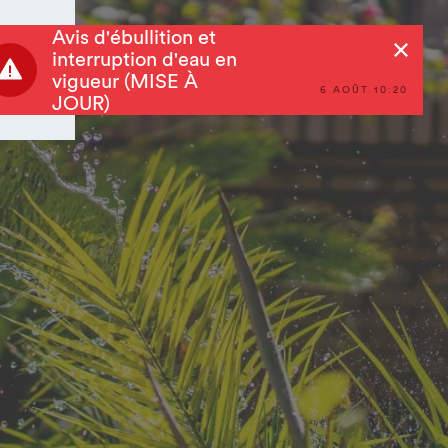
Avis d'ébullition et
Rechercher
interruption d'eau en
vigueur (MISE À
6 AOÛT 10:20
JOUR)