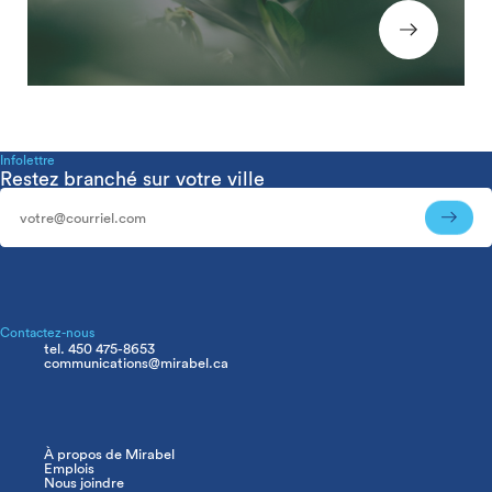
Infolettre
Restez branché sur votre ville
Infolettre
Contactez-nous
tel. 450 475-8653
communications@mirabel.ca
À propos de Mirabel
Navigation
Emplois
principale
Nous joindre