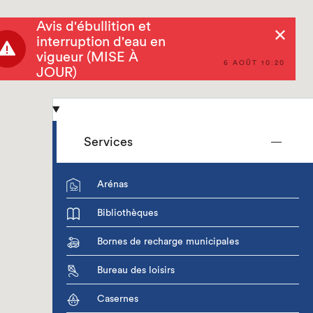
Avis d'ébullition et
Rechercher
interruption d'eau en
vigueur (MISE À
6 AOÛT 10:20
JOUR)
Services
Arénas
Bibliothèques
Bornes de recharge municipales
Bureau des loisirs
Casernes