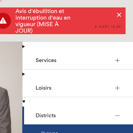
Avis d'ébullition et
Rechercher
interruption d'eau en
vigueur (MISE À
6 AOÛT 10:20
JOUR)
Services
Loisirs
Districts