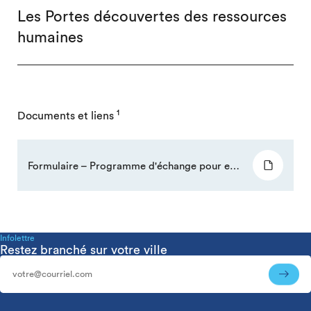
Les Portes découvertes des ressources
humaines
1
Documents et liens
Formulaire – Programme d'échange pour emplois d'été (Châlons-en-Champagne)
Infolettre
Restez branché sur votre ville
Infolettre