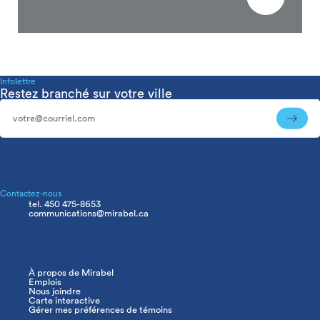
Infolettre
Restez branché sur votre ville
Infolettre
Contactez-nous
tel. 450 475-8653
communications@mirabel.ca
À propos de Mirabel
Navigation
Emplois
principale
Nous joindre
Carte interactive
Gérer mes préférences de témoins