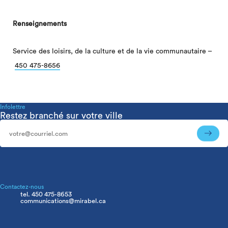
Renseignements
Service des loisirs, de la culture et de la vie communautaire –
450 475-8656
Infolettre
Restez branché sur votre ville
Infolettre
Contactez-nous
tel. 450 475-8653
communications@mirabel.ca