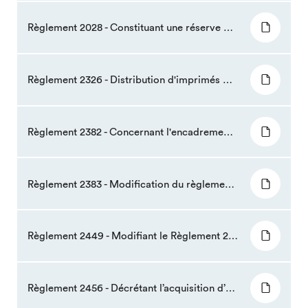
Règlement 2028 - Constituant une réserve financière pour une fin d’urgence et imprévu, tel que modifié par le règlement numéro 2458
Règlement 2326 - Distribution d'imprimés publicitaires
Règlement 2382 - Concernant l'encadrement des animaux domestiques
Règlement 2383 - Modification du règlement numéro 1539
Règlement 2449 - Modifiant le Règlement 2396
Règlement 2456 - Décrétant l’acquisition d’un camion incendie de type véhicule d’élévation