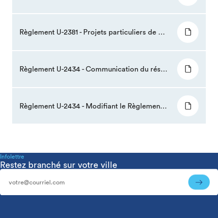
Règlement U-2381 - Projets particuliers de construction, de modification et d’occupation d’un immeuble (PPCMOI)
Règlement U-2434 - Communication du résultat de demandes de scrutin
Règlement U-2434 - Modifiant le Règlement de zonage U-2300
Infolettre
Restez branché sur votre ville
Infolettre