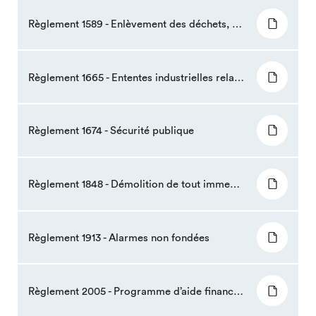
Règlement 1589 - Enlèvement des déchets, des gros rebuts et des matières recyclables
Règlement 1665 - Ententes industrielles relatives à l'assainissement des eaux usées
Règlement 1674 - Sécurité publique
Règlement 1848 - Démolition de tout immeuble autre que résidentiel, à l’exception des habitations dans un secteur villageois, ou destinés à un usage agricole
Règlement 1913 - Alarmes non fondées
Règlement 2005 - Programme d’aide financière à la rénovation résidentielle, commerciale et institutionnelle dans les secteurs villageois