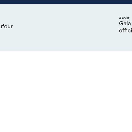
4 août
Gala
ufour
offic