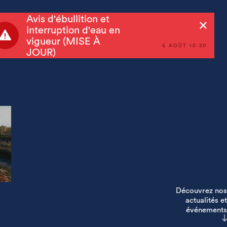
Avis d'ébullition et
Rechercher
interruption d'eau en
vigueur (MISE À
6 AOÛT 10:20
JOUR)
Découvrez nos
actualités et
événements