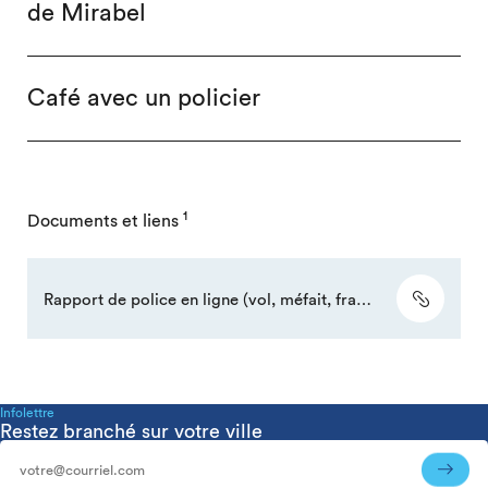
de Mirabel
Café avec un policier
1
Documents et liens
Rapport de police en ligne (vol, méfait, fraude ou objet perdu)
Infolettre
Restez branché sur votre ville
Infolettre