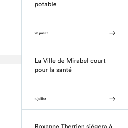
potable
28 juillet
La Ville de Mirabel court
pour la santé
6 juillet
Roxanne Therrien siégera à