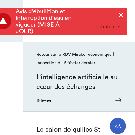
défi les entreprises
mirabelloises
Avis d'ébullition et
Rechercher
interruption d'eau en
vigueur (MISE À
6 AOÛT 10:20
JOUR)
9 janvier
Retour sur le RDV Mirabel économique |
Innovation du 6 février dernier
L'intelligence artificielle au
cœur des échanges
16 février
Le salon de quilles St-