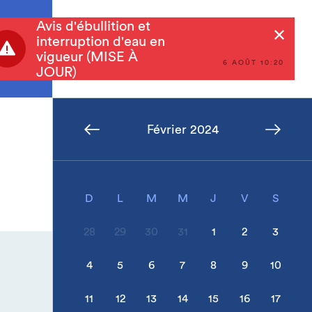
Avis d'ébullition et
Rechercher
interruption d'eau en
vigueur (MISE À
6 AOÛT 10:20
JOUR)
Février 2024
D
L
M
M
J
V
S
28
29
30
31
1
2
3
4
5
6
7
8
9
10
11
12
13
14
15
16
17