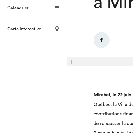
à Mi
Calendrier
Carte interactive
Mirabel, le 22 juin
Québec, la Ville d
contributions finan
de rehausser la qua
Place publique Je