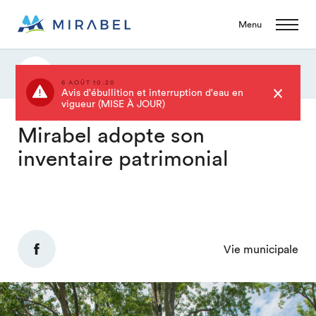
Menu
Actualités
6 AOÛT 10:20
Avis d'ébullition et interruption d'eau en
vigueur (MISE À JOUR)
Mirabel adopte son
inventaire patrimonial
Vie municipale