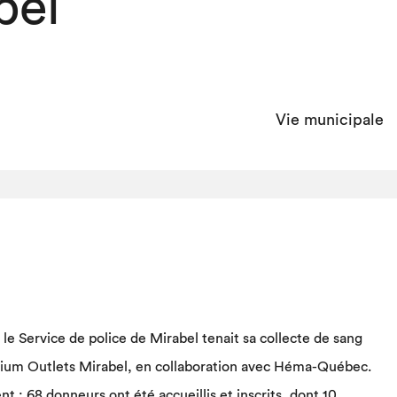
bel
Vie municipale
, le Service de police de Mirabel tenait sa collecte de sang
ium Outlets Mirabel, en collaboration avec Héma-Québec.
nt : 68 donneurs ont été accueillis et inscrits, dont 10