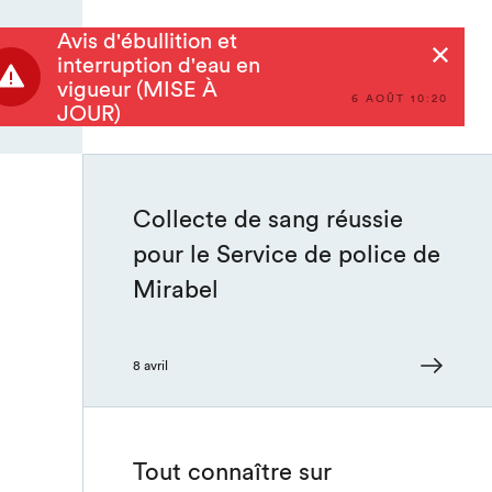
de dommages causés à une
propriété
Avis d'ébullition et
Rechercher
interruption d'eau en
vigueur (MISE À
6 AOÛT 10:20
JOUR)
8 avril
Collecte de sang réussie
pour le Service de police de
Mirabel
8 avril
Tout connaître sur