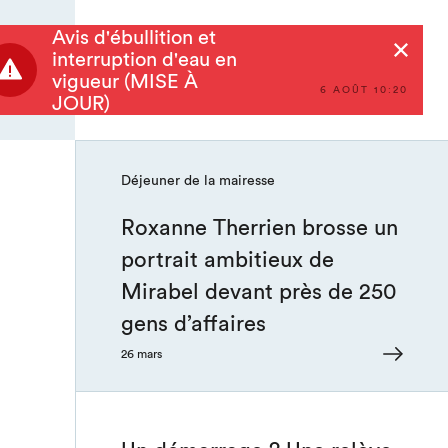
: Mirabel s’impose comme
leader
Avis d'ébullition et
Rechercher
interruption d'eau en
vigueur (MISE À
6 AOÛT 10:20
JOUR)
1 avril
Déjeuner de la mairesse
Roxanne Therrien brosse un
portrait ambitieux de
Mirabel devant près de 250
gens d’affaires
26 mars