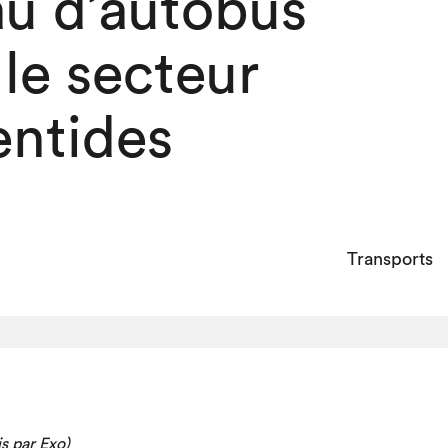
au d’autobus
le secteur
entides
Transports
 par Exo)