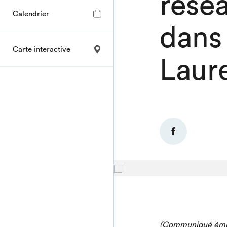
rése
Calendrier
dans 
Carte interactive
Laur
(Communiqué émis