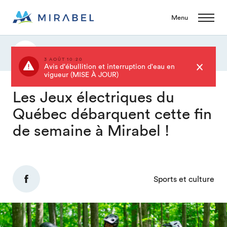
Menu
Actualités
3 AOÛT 10:20
Avis d'ébullition et interruption d'eau en
vigueur (MISE À JOUR)
Les Jeux électriques du
Québec débarquent cette fin
de semaine à Mirabel !
Sports et culture