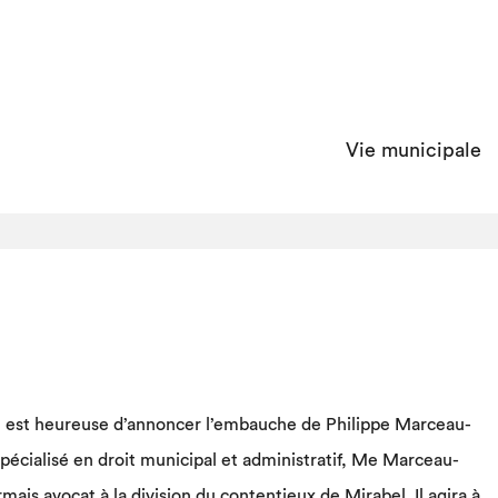
Vie municipale
el est heureuse d’annoncer l’embauche de Philippe Marceau-
spécialisé en droit municipal et administratif, Me Marceau-
ais avocat à la division du contentieux de Mirabel. Il agira à