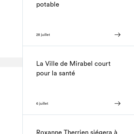
potable
28 juillet
La Ville de Mirabel court
pour la santé
6 juillet
Roxanne Therrien siégera à