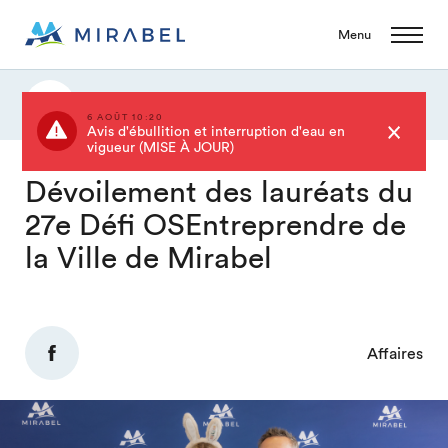
Menu
Actualités
6 AOÛT 10:20
Avis d'ébullition et interruption d'eau en
vigueur (MISE À JOUR)
Dévoilement des lauréats du
27e Défi OSEntreprendre de
la Ville de Mirabel
Affaires