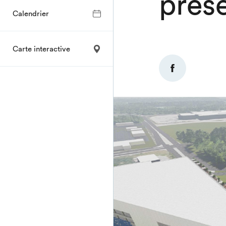
prése
Calendrier
Carte interactive