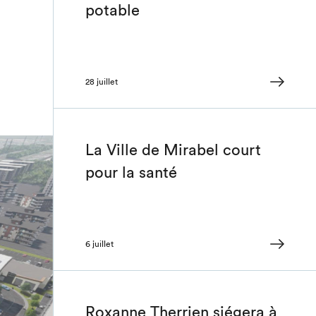
potable
28 juillet
La Ville de Mirabel court
pour la santé
6 juillet
Roxanne Therrien siégera à