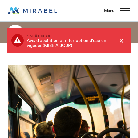
Menu
Événements
3 AOÛT 10:20
Avis d'ébullition et interruption d'eau en
vigueur (MISE À JOUR)