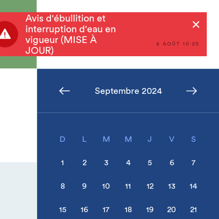
Avis d'ébullition et
Rechercher
interruption d'eau en
vigueur (MISE À
6 AOÛT 10:20
JOUR)
Septembre 2024
D
L
M
M
J
V
S
1
2
3
4
5
6
7
8
9
10
11
12
13
14
15
16
17
18
19
20
21