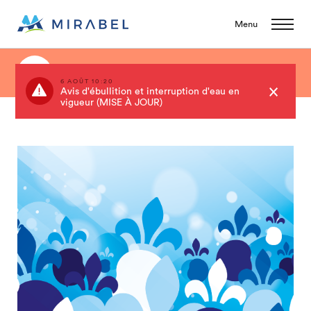
Menu
Événements
6 AOÛT 10:20
Avis d'ébullition et interruption d'eau en
vigueur (MISE À JOUR)