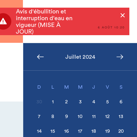
Avis d'ébullition et
Rechercher
interruption d'eau en
vigueur (MISE À
6 AOÛT 10:20
JOUR)
Juillet 2024
D
L
M
M
J
V
S
30
1
2
3
4
5
6
7
8
9
10
11
12
13
14
15
16
17
18
19
20