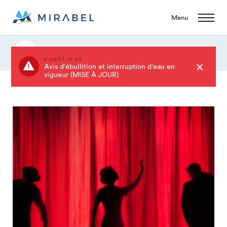
Menu
Événements
6 AOÛT 10:20
Avis d'ébullition et interruption d'eau en
vigueur (MISE À JOUR)