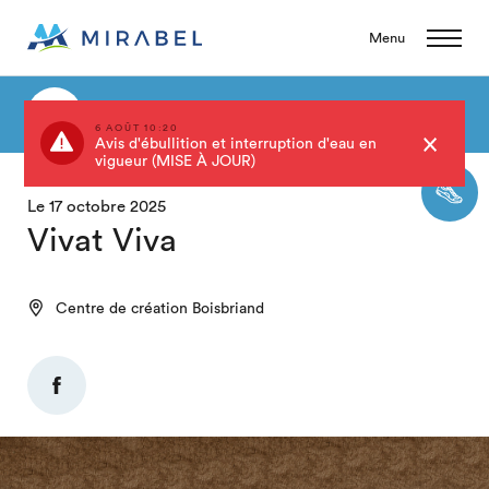
Menu
Retour au calendrier
6 AOÛT 10:20
Avis d'ébullition et interruption d'eau en
vigueur (MISE À JOUR)
Le 17 octobre 2025
Vivat Viva
Centre de création Boisbriand