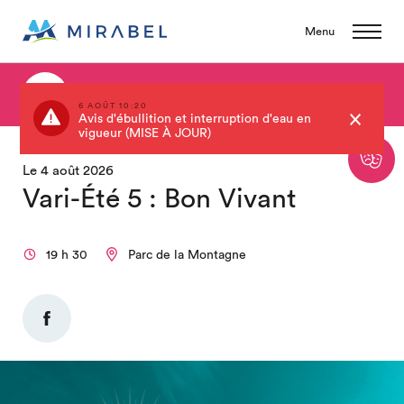
Menu
Retour au calendrier
6 AOÛT 10:20
Avis d'ébullition et interruption d'eau en
vigueur (MISE À JOUR)
Le 4 août 2026
Vari-Été 5 : Bon Vivant
19 h 30
Parc de la Montagne