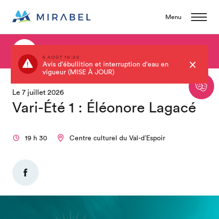
Menu
Retour au calendrier
6 AOÛT 10:20
Avis d'ébullition et interruption d'eau en
vigueur (MISE À JOUR)
Le 7 juillet 2026
Vari-Été 1 : Éléonore Lagacé
19 h 30
Centre culturel du Val-d’Espoir