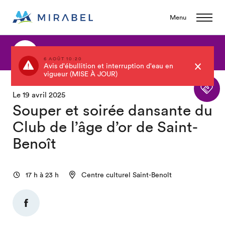
Menu
Retour au calendrier
6 AOÛT 10:20
Avis d'ébullition et interruption d'eau en
vigueur (MISE À JOUR)
Le 19 avril 2025
Souper et soirée dansante du
Club de l’âge d’or de Saint-
Benoît
17 h à 23 h
Centre culturel Saint-Benoît