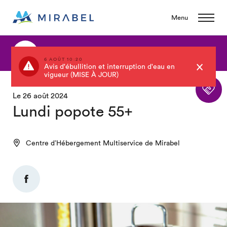
Menu
Retour au calendrier
6 AOÛT 10:20
Avis d'ébullition et interruption d'eau en
vigueur (MISE À JOUR)
Le 26 août 2024
Lundi popote 55+
Centre d’Hébergement Multiservice de Mirabel