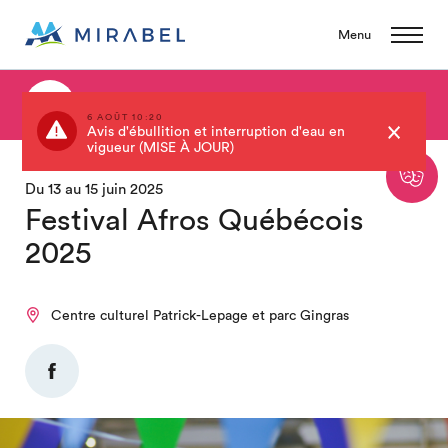
Menu
Retour au calendrier
6 AOÛT 10:20
Avis d'ébullition et interruption d'eau en
vigueur (MISE À JOUR)
Du 13 au 15 juin 2025
Festival Afros Québécois
2025
Centre culturel Patrick-Lepage et parc Gingras