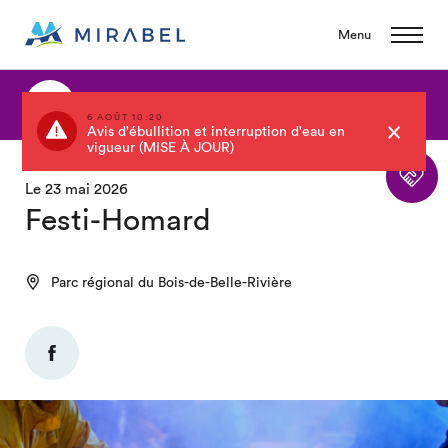
Menu
Retour au calendrier
6 AOÛT 10:20
Avis d'ébullition et interruption d'eau en
vigueur (MISE À JOUR)
Le 23 mai 2026
Festi-Homard
Parc régional du Bois-de-Belle-Rivière